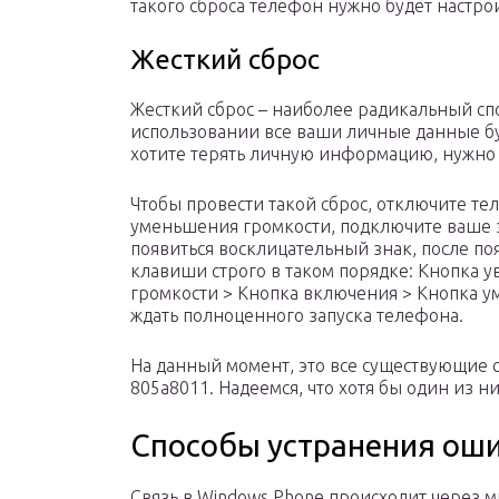
такого сброса телефон нужно будет настрои
Жесткий сброс
Жесткий сброс – наиболее радикальный сп
использовании все ваши личные данные бу
хотите терять личную информацию, нужно 
Чтобы провести такой сброс, отключите те
уменьшения громкости, подключите ваше з
появиться восклицательный знак, после п
клавиши строго в таком порядке: Кнопка 
громкости > Кнопка включения > Кнопка у
ждать полноценного запуска телефона.
На данный момент, это все существующие 
805a8011. Надеемся, что хотя бы один из н
Способы устранения ош
Связь в Windows Phone происходит через