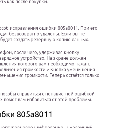
ть как после покупки.
особ исправления ошибки 805a8011. При его
дут безвозвратно удалены. Если вы не
будет создать резервную копию данных.
лефон, после чего, удерживая кнопку
арядное устройство. На экране должен
оявления которого вам необходимо нажать
увеличения громкости > Кнопка уменьшения
меньшения громкости. Теперь остаётся только
способы справиться с ненавистной ошибкой
их помог вам избавиться от этой проблемы.
ибки 805а8011
 многоуровневое шифрование, и малейший