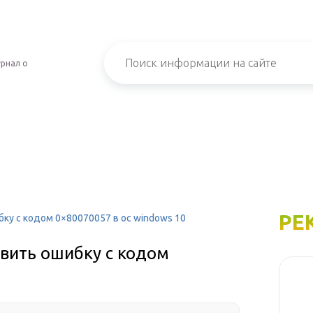
рнал о
РЕ
бку с кодом 0×80070057 в ос windows 10
авить ошибку с кодом