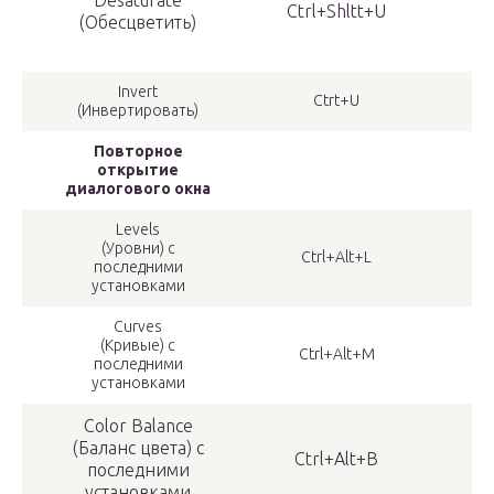
Desaturate
Ctrl+Shltt+U
(Обесцветить)
Invert
Ctrt+U
(Инвертировать)
Повторное
открытие
диалогового окна
Levels
(Уровни) с
Ctrl+Alt+L
последними
установками
Curves
(Кривые) с
Ctrl+Alt+M
последними
установками
Color Balance
(Баланс цвета) с
Ctrl+Alt+B
последними
установками