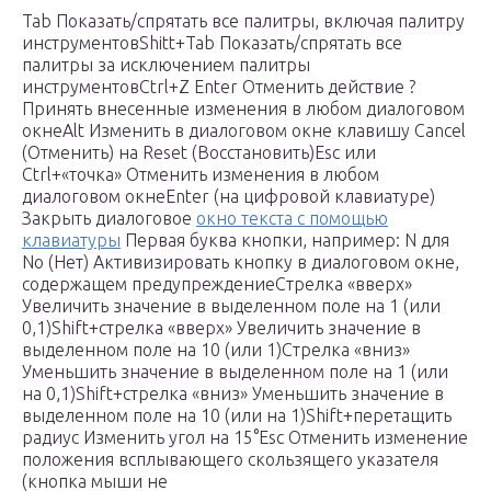
Tab Показать/спрятать все палитры, включая палитру
инструментовShitt+Tab Показать/спрятать все
палитры за исключением палитры
инструментовCtrl+Z Enter Отменить действие ?
Принять внесенные изменения в любом диалоговом
окнеAlt Изменить в диалоговом окне клавишу Cancel
(Отменить) на Reset (Восстановить)Esc или
Ctrl+«точка» Отменить изменения в любом
диалоговом окнеEnter (на цифровой клавиатуре)
Закрыть диалоговое
окно текста с помощью
клавиатуры
Первая буква кнопки, например: N для
No (Нет) Активизировать кнопку в диалоговом окне,
содержащем предупреждениеСтрелка «вверх»
Увеличить значение в выделенном поле на 1 (или
0,1)Shift+стрелка «вверх» Увеличить значение в
выделенном поле на 10 (или 1)Стрелка «вниз»
Уменьшить значение в выделенном поле на 1 (или
на 0,1)Shift+стрелка «вниз» Уменьшить значение в
выделенном поле на 10 (или на 1)Shift+перетащить
радиус Изменить угол на 15°Esc Отменить изменение
положения всплывающего скользящего указателя
(кнопка мыши не