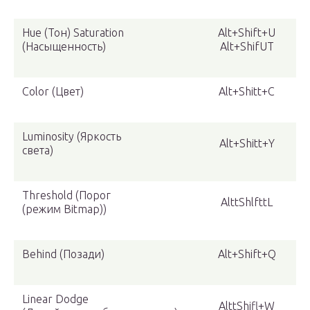
Hue (Тон) Saturation
Alt+Shift+U
(Насыщенность)
Alt+ShifUT
Color (Цвет)
Alt+Shitt+C
Luminosity (Яркость
Alt+Shitt+Y
света)
Threshold (Порог
AlttShlfttL
(режим Bitmap))
Behind (Позади)
Alt+Shift+Q
Linear Dodge
AlttShifl+W