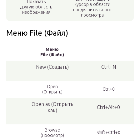
Показать
курсор в области
другую область
предварительного
изображения
просмотра
Меню File (Файл)
Меню
File (Файл)
New (Создать)
Ctrl+N
Open
Ctrl+0
(Открыть)
Open as (Открыть
Ctrl+Alt+0
как)
Browse
Shift+Ctrl+0
(Просмотр)