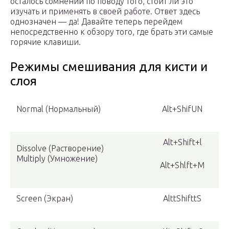
осталось сомнений по поводу того, стоит ли это
изучать и применять в своей работе. Ответ здесь
однозначен — да! Давайте теперь перейдем
непосредственно к обзору того, где брать эти самые
горячие клавиши.
Режимы смешивания для кисти и
слоя
Normal (Нормальный)
Alt+ShifUN
Alt+Shift+l
Dissolve (Растворение)
Multiply (Умножение)
Alt+Shlft+M
Screen (Экран)
AlttShifttS