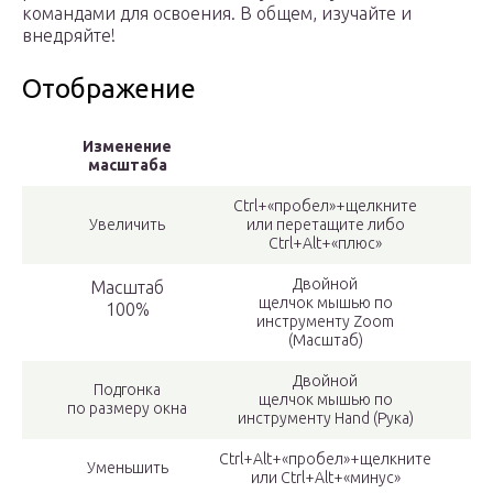
командами для освоения. В общем, изучайте и
внедряйте!
Отображение
Изменение
масштаба
Сtrl+«пробел»+щелкните
Увеличить
или перетащите либо
Сtrl+Аlt+«плюс»
Двойной
Масштаб
щелчок мышью по
100%
инструменту Zoom
(Масштаб)
Двойной
Подгонка
щелчок мышью по
по размеру окна
инструменту Hand (Рука)
Сtrl+Аlt+«пробел»+щелкните
Уменьшить
или Сtrl+Аlt+«минус»