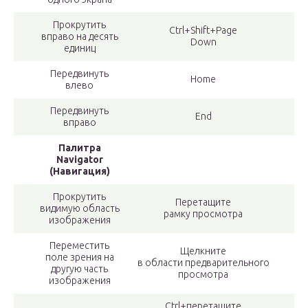
Прокрутить
Ctrl+Shift+Page
вправо на десять
Down
единиц
Передвинуть
Home
влево
Передвинуть
End
вправо
Палитра
Navigator
(Навигация)
Прокрутить
Перетащите
видимую область
рамку просмотра
изображения
Переместить
Щелкните
поле зрения на
в области предварительного
другую часть
просмотра
изображения
Ctrl+перетащите