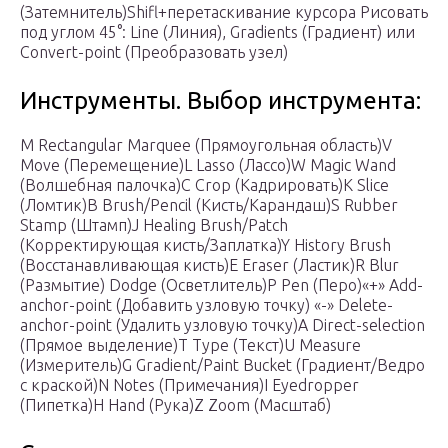
(Затемнитель)Shifl+перетаскивание курсора Рисовать
под углом 45°: Line (Линия), Gradients (Градиент) или
Convert-point (Преобразовать узел)
Инструменты. Выбор инструмента:
М Rectangular Marquee (Прямоугольная область)V
Move (Перемещение)L Lasso (Лассо)W Magic Wand
(Волшебная палочка)С Crop (Кадрировать)К Slice
(Ломтик)В Brush/Pencil (Кисть/Карандаш)S Rubber
Stamp (Штамп)J Healing Brush/Patch
(Корректирующая кисть/Заплатка)Y History Brush
(Восстанавливающая кисть)Е Eraser (Ластик)R Blur
(Размытие) Dodge (Осветлитель)Р Pen (Перо)«+» Add-
anchor-point (Добавить узловую точку) «-» Delete-
anchor-point (Удалить узловую точку)А Direct-selection
(Прямое выделение)Т Туре (Текст)U Measure
(Измеритель)G Gradient/Paint Bucket (Градиент/Ведро
с краской)N Notes (Примечания)I Eyedropper
(Пипетка)Н Hand (Рука)Z Zoom (Масштаб)