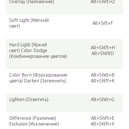
Overlay (Наложение)
Alt+Shift+O
Soft Light (Мягкий
Alt+Sift+F
свет)
Hard Light (Яркий
Alt+Shlft+H
свет) Color Dodge
Alt+ShifltD
(Комбинирование цветов)
Color Burn (Форсирование
Alt+Shitt+B
цвета) Darken (Затемнить)
Alt+Shlft+K
Lighten (Осветить)
Alt+Shitt+G
Difference (Различие)
Alt+Shift+E
Exclusion (Исключение)
Alt+Shlft+X