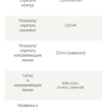
спрятать
Ctrl+Shlft+H
контур
Показать/
спрятать
Ctrl+R
линейки
Показать/
спрятать
Ctrt+» (кавычки)
направляющие
линии
Сетка
и
Shift+Ctrt+;
направляющие
(точка с запятой)
линии
Привязка к