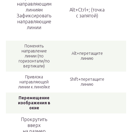
направляющим
линиям
Alt+Ctrl+; (точка
Зафиксировать
с запятой)
направляющие
линии
Поменять
направление
Alt+перетащите
линии (по
линию
горизонтали/по
вертикали)
Привязка
Shift+перетащите
направляющей
линию
линии к линейке
Перемещение
изображения в
окне
Прокрутить
вверх
на размер