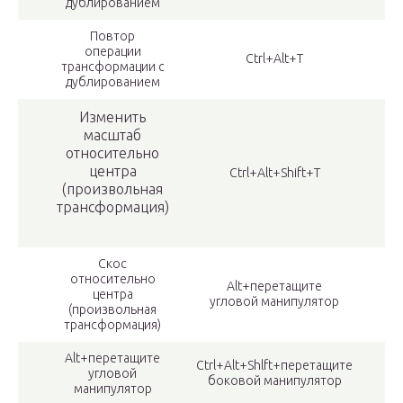
дублированием
Повтор
операции
Ctrl+Alt+T
трансформации с
дублированием
Изменить
масштаб
относительно
центра
Ctrl+Alt+Shift+T
(произвольная
трансформация)
Скос
относительно
Alt+перетащите
центра
угловой манипулятор
(произвольная
трансформация)
Alt+перетащите
Ctrl+Alt+Shlft+перетащите
угловой
боковой манипулятор
манипулятор