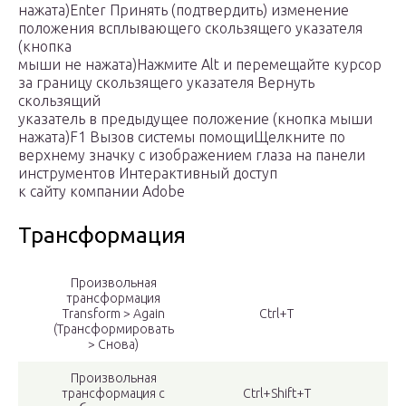
нажата)Enter Принять (подтвердить) изменение
положения всплывающего скользящего указателя
(кнопка
мыши не нажата)Нажмите Alt и перемещайте курсор
за границу скользящего указателя Вернуть
скользящий
указатель в предыдущее положение (кнопка мыши
нажата)F1 Вызов системы помощиЩелкните по
верхнему значку с изображением глаза на панели
инструментов Интерактивный доступ
к сайту компании Adobe
Трансформация
Произвольная
трансформация
Transform > Again
Ctrl+T
(Трансформировать
> Снова)
Произвольная
трансформация с
Ctrl+Shift+T