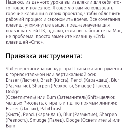
Надеюсь из данного урока вы извлекли для себя что-
то новое и полезное. Я советую вам использовать
горячие клавиши в своих проектах, чтобы облегчить
рабочий процесс и сэкономить время. Все сочетания
клавиш, упомянутые выше, предназначены для
пользователей ПК, однако, если вы работаете на Mac,
не проблема, просто замените клавишу «Ctrl»
клавишей «Cmd».
Привязка инструмента:
Shifl+перетаскивание курсора Привязка инструмента
к горизонтальной или вертикальной оси:
Eraser (Ластик), Brash (Кисть), Pencil (Карандаш), Blur
(Размытие), Sharpen (Резкость), Smudge (Палец),
Dodge
(Осветлитель) или Bum (Затемнитель)Shft+щелчок
мышью Рисовать, стирать и т.д. по прямым линиям:
Eraser (Ластик), Palntbrash
(Кисть), Pencil (Карандаш), Blur (Размытие), Sharpen
(Резкость), Smudge (Палец), Dodge (Осветлитель) или
Bum