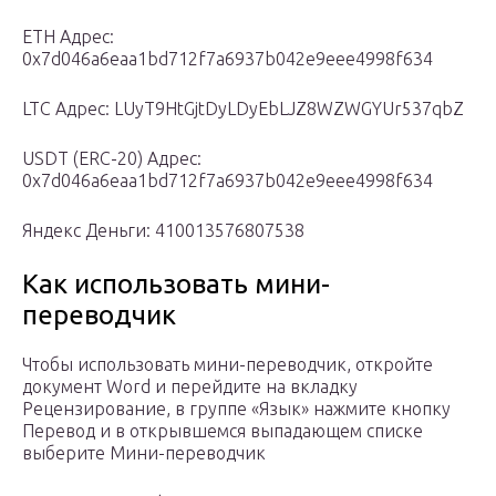
ETH Адрес:
0x7d046a6eaa1bd712f7a6937b042e9eee4998f634
LTC Адрес: LUyT9HtGjtDyLDyEbLJZ8WZWGYUr537qbZ
USDT (ERC-20) Адрес:
0x7d046a6eaa1bd712f7a6937b042e9eee4998f634
Яндекс Деньги: 410013576807538
Как использовать мини-
переводчик
Чтобы использовать мини-переводчик, откройте
документ Word и перейдите на вкладку
Рецензирование, в группе «Язык» нажмите кнопку
Перевод и в открывшемся выпадающем списке
выберите Мини-переводчик