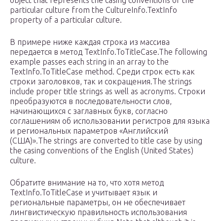
object that represents the casing conventions of the
particular culture from the CultureInfo.TextInfo
property of a particular culture.
В примере ниже каждая строка из массива
передается в метод TextInfo.ToTitleCase.The following
example passes each string in an array to the
TextInfo.ToTitleCase method. Среди строк есть как
строки заголовков, так и сокращения.The strings
include proper title strings as well as acronyms. Строки
преобразуются в последовательности слов,
начинающихся с заглавных букв, согласно
соглашениям об использовании регистров для языка
и региональных параметров «Английский
(США)».The strings are converted to title case by using
the casing conventions of the English (United States)
culture.
Обратите внимание на то, что хотя метод
TextInfo.ToTitleCase и учитывает язык и
региональные параметры, он не обеспечивает
лингвистическую правильность использования