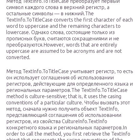
Метод TextInfo.ToTitleCase преобразует первый
символ каждого слова в верхний регистр, а
остальные символы — в нижний.The
TextInfo.ToTitleCase converts the first character of each
word to uppercase and the remaining characters to
lowercase. Однако слова, состоящие только из
прописных букв, считаются сокращениями и не
преобразуются.However, words that are entirely
uppercase are assumed to be acronyms and are not
converted.
Метод TextInfo.ToTitleCase учитывает регистр, то есть
он использует соглашения об использовании
регистров, действующие для определенного языка и
региональных параметров.The TextInfo.ToTitleCase
method is culture-sensitive; that is, it uses the casing
conventions of a particular culture. Чтобы вызвать этот
метод, сначала нужно получить объект TextInfo,
представляющий соглашения об использовании
регистров, из свойства CultureInfo.TextInfo
конкретного языка и региональных параметров.In
order to call the method, you first retrieve the TextInfo