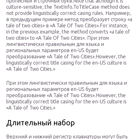
прописных и строчных букв.Note that although it is
culture-sensitive, the TextInfo.ToTitleCase method does
not provide linguistically correct casing rules. Например,
в предыдущем примере метод преобразует строку «a
tale of two cities» в «A Tale Of Two Cities».For instance,
in the previous example, the method converts «a tale of
two cities» to «A Tale Of Two Cities». При этом
лингвистически правильным для языка и
региональных параметров en-US будет
преобразование «A Tale of Two Cities».However, the
linguistically correct title casing for the en-US culture is
«A Tale of Two Cities.»
При этом лингвистически правильным для языка и
региональных параметров en-US будет
преобразование «A Tale of Two Cities».However, the
linguistically correct title casing for the en-US culture is
«A Tale of Two Cities.»
Длительный набор
Верхний и нижний регистр клавиатуры могут быть