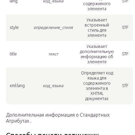
lang
код_языка
STF
содержимого
элемента
Указывает
встроенный
style
определение_стиля
STF
стиль для
элемента
Указывает
дополнительную
title
текст
STF
информацию об
элементе
Определяет код
языка для
содержимого
xml:lang
код_языка
STF
элемента в
XHTML
документах
Дополнительная информация о Стандартных
Атрибутах .