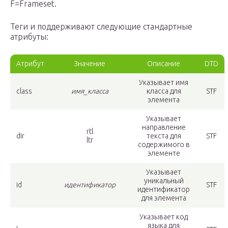
F=Frameset.
Теги
и поддерживают следующие стандартные
атрибуты:
Атрибут
Значение
Описание
DTD
Указывает имя
class
имя_класса
класса для
STF
элемента
Указывает
направление
rtl
dir
текста для
STF
ltr
содержимого в
элементе
Указывает
уникальный
id
идентификатор
STF
идентификатор
для элемента
Указывает код
языка для