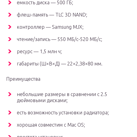
емкость диска — 500 ГБ;
флеш-память — TLC 3D NAND;
контроллер — Samsung MJX;
чтение/запись — 550 МБ/с-520 МБ/с;
ресурс — 1,5 млн ч;
габариты (Ш×В×Д) — 22×2,38×80 мм.
Преимущества
небольшие размеры в сравнении с 2.5
дюймовыми дисками;
есть возможность установки радиатора;
хорошая совместим с Mac OS;