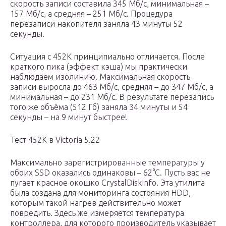
скорость записи составила 345 Мб/с, минимальная –
157 Мб/с, а средняя – 251 Мб/с. Процедура
перезаписи накопителя заняла 43 минуты 52
секунды.
Ситуация с 452K принципиально отличается. После
краткого пика (эффект кэша) мы практически
наблюдаем изолинию. Максимальная скорость
записи выросла до 463 Мб/с, средняя – до 347 Мб/с, а
минимальная – до 231 Мб/с. В результате перезапись
того же объёма (512 Гб) заняла 34 минуты и 54
секунды – на 9 минут быстрее!
Тест 452К в Victoria 5.22
Максимально зарегистрированные температуры у
обоих SSD оказались одинаковы – 62°С. Пусть вас не
пугает красное окошко CrystalDiskInfo. Эта утилита
была создана для мониторинга состояния HDD,
которым такой нагрев действительно может
повредить. Здесь же измеряется температура
контроллера, для которого производитель указывает