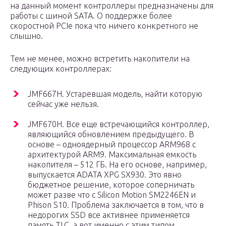
на данный момент контроллеры предназначены для
работы с шиной SATA. О поддержке более
скоростной PCIe пока что ничего конкретного не
слышно.
Тем не менее, можно встретить накопители на
следующих контроллерах:
JMF667H. Устаревшая модель, найти которую
сейчас уже нельзя.
JMF670H. Все еще встречающийся контроллер,
являющийся обновлением предыдущего. В
основе – одноядерный процессор ARM968 с
архитектурой ARM9. Максимальная емкость
накопителя – 512 ГБ. На его основе, например,
выпускается ADATA XPG SX930. Это явно
бюджетное решение, которое соперничать
может разве что с Silicon Motion SM2246EN и
Phison S10. Проблема заключается в том, что в
недорогих SSD все активнее применяется
память TLC, а вот именно с этим типом