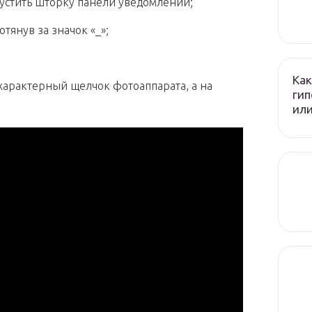
устить шторку панели уведомлений;
тянув за значок «_»;
Как
характерный щелчок фотоаппарата, а на
гип
или