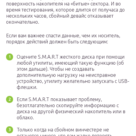
поверхность накопителя на «битые» сектора. И во
время тестирования, которое длится от получаса до
нескольких часов, сбойный девайс отказывает
окончательно.
Если вам важнее спасти данные, чем их носитель,
порядок действий должен быть следующим:
Оцените S.M.A.R.T жесткого диска при помощи
любой утилиты, имеющий такую функцию (об
этом дальше). Чтобы не создавать
дополнительную нагрузку на неисправное
устройство, утилиту желательно запускать с USB-
флешки.
Если S.M.A.R.T показывает проблему,
безотлагательно скопируйте информацию с
диска на другой физический накопитель или в
облако.
Только когда на сбойном винчестере не
останется ничего, что вам жалко потерять,