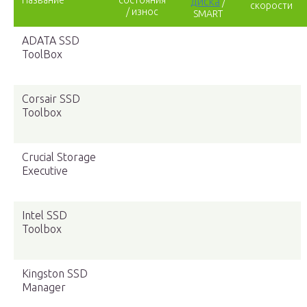
Название
состояния
диска
/
скорости
/ износ
SMART
ADATA SSD
ToolBox
Corsair SSD
Toolbox
Crucial Storage
Executive
Intel SSD
Toolbox
Kingston SSD
Manager