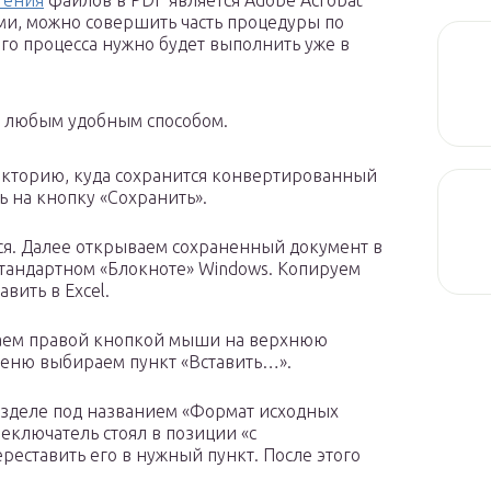
тения
файлов в PDF является Adobe Acrobat
ми, можно совершить часть процедуры по
ого процесса нужно будет выполнить уже в
r любым удобным способом.
екторию, куда сохранится конвертированный
ь на кнопку «Сохранить».
тся. Далее открываем сохраненный документ в
стандартном «Блокноте» Windows. Копируем
авить в Excel.
икаем правой кнопкой мыши на верхнюю
 меню выбираем пункт «Вставить…».
разделе под названием «Формат исходных
еключатель стоял в позиции «с
ереставить его в нужный пункт. После этого