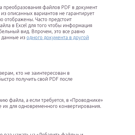
ба преобразования файлов PDF в документ
ин из описанных вариантов не гарантирует
но отображены. Часто предстоит
йла в Excel для того чтобы информация
бельный вид. Впрочем, это все равно
ь данные из
одного документа в другой
ерам, кто не заинтересован в
быстро получить свой PDF после
нию файла, а если требуется, в «Проводнике»
е их для одновременного конвертирования.
 раз нажать на «Добавить файлы» и