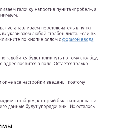
иваем галочку напротив пункта «пробел», а
снимаем.
ца» устанавливаем переключатель в пункт
 в» указываем любой столбец листа. Если вы
о кликните по кнопке рядом с
формой ввода
 понадобится будет кликнуть по тому столбцу,
о адрес появится в поле. Остается только
м окне все настройки введены, поэтому
аждым столбцом, который был скопирован из
чего данные будут упорядочены. Их осталось
аммы