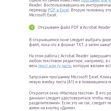
Одной из самых известных
программ для ч
Reader. Воспользовавшись ее инструмента
переводу
PDF в Excel
. Вторую половину эт
Microsoft Excel.
Открываем файл PDF в Acrobat Reade
В открывшемся окне следует выбрать дир
файл, пока что в формат TXT, а затем нажат
На этом работа с Acrobat Reader завершае
любом текстовом редакторе, например, в 
весь
текст или ту часть
, которую желаем вст
Запускаем программу Microsoft Excel. Кл
левую ячейку листа (A1) и в появившемся
Откроется окно «Мастера текстов». В его 
данных» следует удостовериться, чтобы пер
разделителями». Если это не так, следует п
жмем на кнопку «Далее».