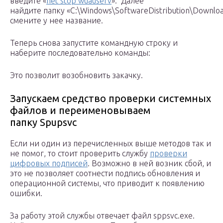
введите «
net stop wuauserv
». Далее
найдите папку «C:\Windows\SoftwareDistribution\Downlo
смените у нее название.
Теперь снова запустите командную строку и
наберите последовательно команды:
Это позволит возобновить закачку.
Запускаем средство проверки системных
файлов и переименовываем
папку Spupsvc
Если ни один из перечисленных выше методов так и
не помог, то стоит проверить службу
проверки
цифровых подписей
. Возможно в ней возник сбой, и
это не позволяет соотнести подпись обновления и
операционной системы, что приводит к появлению
ошибки.
За работу этой службы отвечает файл sppsvc.exe.